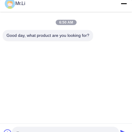
Mr.Li
КОНТАКТНЫЕ ДАННЫЕ!
6:50 AM
Популярные категории
Все
Good day, what product are you looking for?
Диск Маслосодержащих
Горизонтальные Декантерные Центрифуги
Молоко И Креам Разделитель
Напорный Листовой Фильтр
Центрифуга Пилера
Заволноваться Nutsche Фильтр Осушитель
Очистка Фильтра Свеча
Центробежный Сепаратор Воды Масла
Подпишитесь