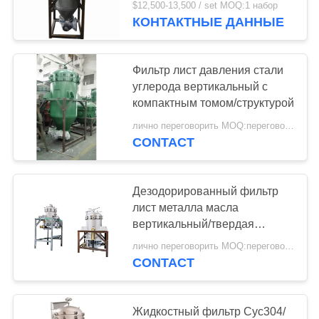
$12,500-13,500 / set MOQ:1 набор
КОНТАКТНЫЕ ДАННЫЕ
Фильтр лист давления стали
углерода вертикальный с
компактным томом/структурой
лично переговорить MOQ:переговоров
CONTACT
Дезодорированный фильтр
лист металла масла
вертикальный/твердая
жидкостная система
лично переговорить MOQ:переговоров
фильтрации
CONTACT
Жидкостный фильтр Сус304/