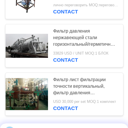
фильтра лист вакуума
лично переговорить MOQ:переговоров
небольшой
CONTACT
Фильтр давления
нержавеющей стали
горизонтальный/герметичный
фильтр сжимающей плиты
33829 USD / UNIT MOQ:1 БЛОК
CONTACT
Фильтр лист фильтрации
точности вертикальный,
фильтр давления
нержавеющей стали
USD 30,000 per set MOQ:1 комплект
вертикальный
CONTACT