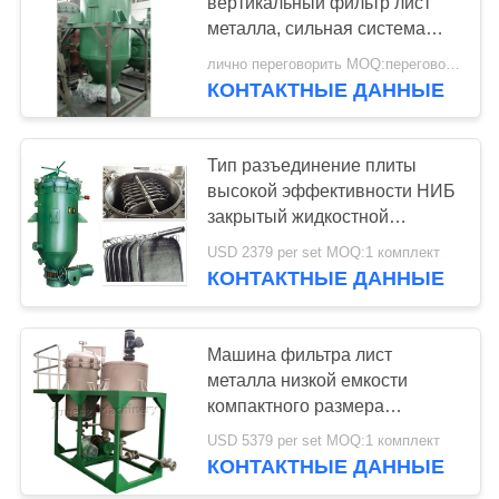
COMPANY
вертикальный фильтр лист
металла, сильная система
NEWS
фильтрации давления
лично переговорить MOQ:переговоров
КОНТАКТНЫЕ ДАННЫЕ
КАРТА
САЙТА
Тип разъединение плиты
высокой эффективности НИБ
PRIVACY
закрытый жидкостной
машины фильтра для масла
POLICY
USD 2379 per set MOQ:1 комплект
твердое жидкостное
КОНТАКТНЫЕ ДАННЫЕ
Машина фильтра лист
металла низкой емкости
компактного размера
вертикальная с танком
USD 5379 per set MOQ:1 комплект
КОНТАКТНЫЕ ДАННЫЕ