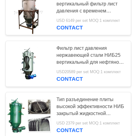
вертикальный фильтр лист
давления с временем
длинной жизни
USD 6149 per set MOQ:1 комплект
CONTACT
Фильтр лист давления
нержавеющей стали НИБ25
вертикальный для нефтяной
промышленности пищевого
USD20589 per set MOQ:1 комплект
масла
CONTACT
Тип разъединение плиты
высокой эффективности НИБ
закрытый жидкостной
машины фильтра для масла
USD 2379 per set MOQ:1 комплект
твердое жидкостное
CONTACT