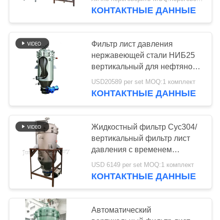
ПО
фильтрации
КОНТАКТНЫЕ ДАННЫЕ
ЗАВОДУ
Фильтр лист давления
КОНТРОЛЬ
нержавеющей стали НИБ25
КАЧЕСТВА
вертикальный для нефтяной
промышленности пищевого
USD20589 per set MOQ:1 комплект
масла
КОНТАКТНЫЕ ДАННЫЕ
СВЯЖИТЕСЬ
С
НАМИ
Жидкостный фильтр Сус304/
вертикальный фильтр лист
давления с временем
НОВОСТИ
длинной жизни
USD 6149 per set MOQ:1 комплект
КОНТАКТНЫЕ ДАННЫЕ
СЛУЧАИ
Автоматический