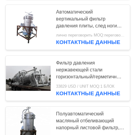
Автоматический
вертикальный фильтр
давления плиты, след ноги
фильтра лист вакуума
лично переговорить MOQ:переговоров
небольшой
КОНТАКТНЫЕ ДАННЫЕ
Фильтр давления
нержавеющей стали
горизонтальный/герметичный
фильтр сжимающей плиты
33829 USD / UNIT MOQ:1 БЛОК
КОНТАКТНЫЕ ДАННЫЕ
Полуавтоматический
масляный отбеливающий
напорный листовой фильтр,
площадь фильтрации 12 м2