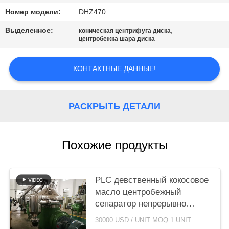
COMPANY
Номер модели:
DHZ470
NEWS
Выделенное:
,
коническая центрифуга диска
центробежка шара диска
КАРТА
САЙТА
КОНТАКТНЫЕ ДАННЫЕ!
PRIVACY
РАСКРЫТЬ ДЕТАЛИ
POLICY
Похожие продукты
PLC девственный кокосовое
масло центробежный
сепаратор непрерывно
работающая машина
30000 USD / UNIT MOQ:1 UNIT