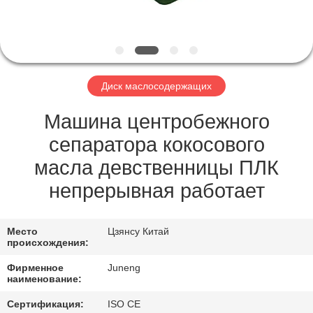
ПО
ЗАВОДУ
КОНТРОЛЬ
Диск маслосодержащих
КАЧЕСТВА
Машина центробежного
СВЯЖИТЕСЬ
сепаратора кокосового
С
масла девственницы ПЛК
НАМИ
непрерывная работает
НОВОСТИ
Место
Цзянсу Китай
происхождения:
Фирменное
Juneng
СЛУЧАИ
наименование:
Сертификация:
ISO CE