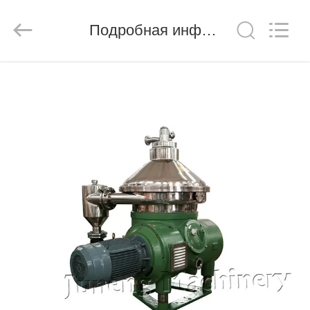
MACHINERY
(CHINA)
CO.,
Подробная информация о продукте
LTD..
All
Rights
Reserved.
ГЛАВНАЯ
СТРАНИЦА
ПРОДУКЦИЯ
РОЛИКИ
О
КОМПАНИИ
ЭКСКУРСИЯ