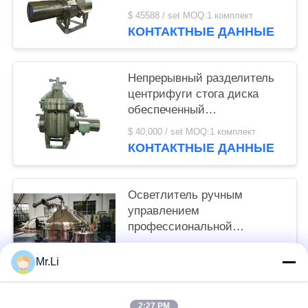
центрифуга диска
$ 45588 / set MOQ:1 комплект
КОНТАКТНЫЕ ДАННЫЕ
Непрерывный разделитель
центрифуги стога диска
обеспеченный
обслуживаний после
$ 40,000 / set MOQ:1 комплект
продажи
КОНТАКТНЫЕ ДАННЫЕ
Осветлитель ручным
управлением
профессиональной
центрифуги стога диска
$ 1000-10,000 / set MOQ:Один комплект
небольшой более
Mr.Li
КОНТАКТНЫЕ ДАННЫЕ
малошумный
2:27 PM