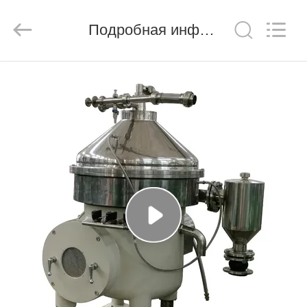
MACHINERY
(CHINA)
CO.,
Подробная информация о продукте
LTD..
All
Rights
Reserved.
ГЛАВНАЯ
СТРАНИЦА
ПРОДУКЦИЯ
РОЛИКИ
О
КОМПАНИИ
ЭКСКУРСИЯ