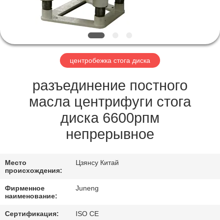
ПО
ЗАВОДУ
КОНТРОЛЬ
центробежка стога диска
КАЧЕСТВА
разъединение постного
СВЯЖИТЕСЬ
масла центрифуги стога
С
диска 6600рпм
НАМИ
непрерывное
НОВОСТИ
Место
Цзянсу Китай
происхождения:
Фирменное
Juneng
СЛУЧАИ
наименование:
Сертификация:
ISO CE